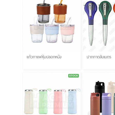
แก้วกาแฟหุ้มปลอกหนัง
ปากกาตลับเมตร
STOCK