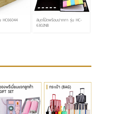
ุ่น HC66044
สมุดโน๊ตพร้อมปากกา รุ่น HC-
6302NB
ของพรีเมี่ยมแจกลูกค้า
กระเป๋า (BAG)
GIFT SET