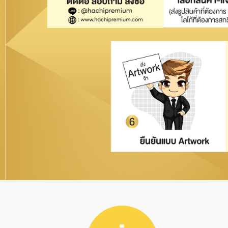
CUSTOM SERIE
ปากกาพลาสติก
ของพรีเมี่ยมแจกลูกค้า เครื่องใช้
TRAVEL ADAPT
GIFT SET
ปากกาโลหะ
แผ่นรองเมาส์
สำนักงาน (OFFICE SUPPLY)
CABLE CHARGE
ดินสอไม้
กล่องใส่นามบัตร
ของพรีเมี่ยมแจกลูกค้า สื่อสิ่งพิมพ์
เครื่องฟอกอากา
สมุดโน้ต/สมุดฉีก
(PRINT MEDIA)
ดินสอกด
เครื่องคิดเลข
พัดลมมินิ / พัดลม
ออแกไนซ์
กิ๊ฟเซ็ท
กระเป๋า (BAG)
กระเป๋าผ้า
CAR CHARGER
สมุดรักษ์โลก
กระเป๋าผ้าสปันบอ
ของพรีเมี่ยมแจกลูกค้า แก้วน้ำส
ถุงกระดาษ / ถุง
เซรามิค
แตนเลส-กระบอกน้ำสแตนเลส
กระเป๋าผ้าพับเก็บไ
พัดกระดาษ / พั
(MUG-BOTTLE)
พับเก็บได้
กระเป๋าเป้ / กระเป๋
แฟ้มกระดาษ / แ
ของพรีเมี่ยมแจกลูกค้า กล่อง
พลาสติก / แบบรั
กล่องอาหารพลาส
กระเป๋าเก็บความเ
อาหาร (LUNCH BOX)
กระดาษก้อน / ก
แก้วน้ำสแตนเลส 
กล่องอาหารซิลิโค
กระเป๋าจัดระเบียบ
ของพรีเมี่ยมแจกลูกค้า พวง
กล่องบรรจุภัณฑ์
กิ๊ฟเซ็ท
พวงกุญแจยาง / 
กุญแจ (KEYCHAIN)
กล่องอาหารสแตน
กระเป๋าเดินทาง
(PVC)
ของพรีเมี่ยมแจกลูกค้า นาฬิกา
กล่องอาหารอุ่นอัต
กระเป๋าอเนกประส
พวงกุญแจไฟฉาย
นาฬิกาข้อมือ
(CLOCK-WATCH)
พวงกุญแจโลหะ / 
นาฬิกาแขวน
ร่ม (UMBRELLA) & ม่านบังแดด
ขวด
ของพรีเมี่ยมแจกล
(CAR SUNSHADE)
นาฬิกาตั้งโต๊ะ
(UMBRELLA) & ม
พวงกุญแจพลาสติ
SUNSHADE)
ของพรีเมี่ยมแจกลูกค้าอื่น ๆ
เปิดขวด
ร่มพับ