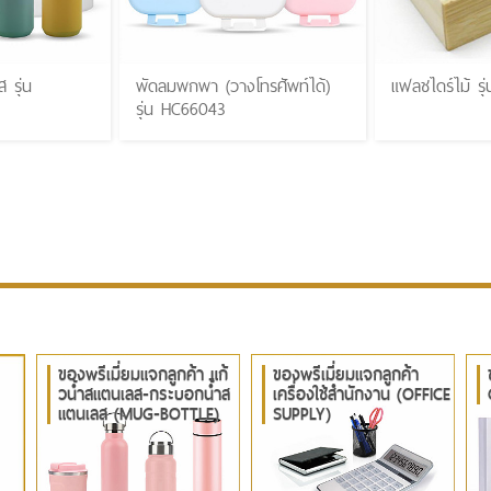
 รุ่น
พัดลมพกพา (วางโทรศัพท์ได้)
แฟลชไดร์ไม้ ร
รุ่น HC66043
ของพรีเมี่ยมแจกลูกค้า แก้
ของพรีเมี่ยมแจกลูกค้า
วน้ำสแตนเลส-กระบอกน้ำส
เครื่องใช้สำนักงาน (OFFICE
แตนเลส (MUG-BOTTLE)
SUPPLY)