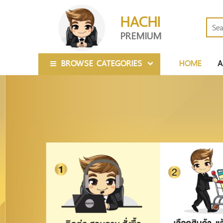
HACHI
PREMIUM
BROWSE CATEGORIES
HOME
A
สินค้าขายดี (BEST SELLER)
สินค้ามาใหม่ (NEW ARRIVAL)
สินค้า IN STOCK
ของพรีเมี่ยมแจกลูกค้า POWER
2000-5000 MA
BANK
5000-10000 M
ของพรีเมี่ยมแจกลูกค้า USB
CRYTAL SERIES
FLASH DRIVES
10000-20000 
LEATHER SERIES
ของพรีเมี่ยมแจกลูกค้า สินค้าไอที
20000 MAH ขึ้น
ลำโพงบลูทูธ
(IT)
CARD SERIES
WIRELESS POW
หูฟัง
ของพรีเมี่ยมแจกลูกค้า ปากกาพรี
WOODEN SERIE
ปากกาพรีเมี่ยม ป
เมี่ยม-ดินสอ (PEN-PENCIL)
กล้องติดรถยนต์