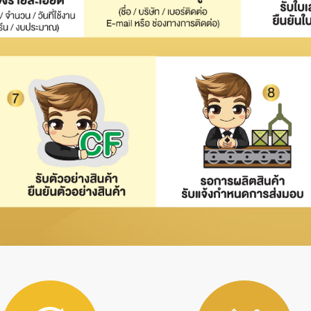
S
ER
R
ศ
ตั้งโต๊ะ
นด์
พลาสติก
ด้
ดพลาสติก
าใส่โน๊ตบุ๊ค
ฟ้มพลาสติก
กษ์โลก
ติก
ย็น
ระดาษโพสอิท
กระบอกน้ำสแตนเลส
นพับได้
ที่รองแก้วยาง
เลส
โนมัติ
งค์
 ( LED )
พวงกุญแจที่เปิด
ูกค้า ร่ม
่านบังแดด (CAR
ก / พวงกุญแจที่