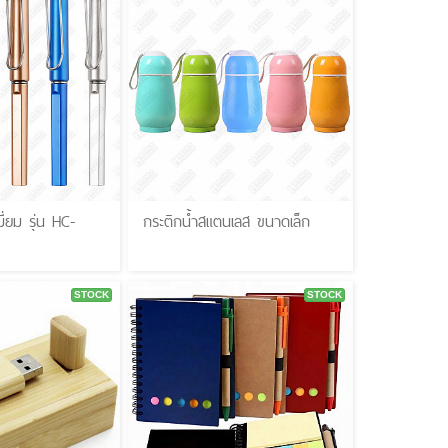
ี่ยม รุ่น HC-
กระติกน้ำสแตนเลส ขนาดเล็ก
STOCK
STOCK