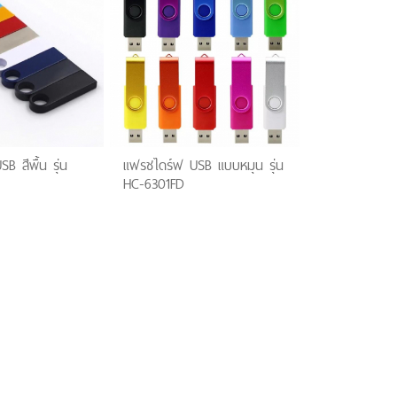
B สีพื้น รุ่น
แฟรชไดร์ฟ USB แบบหมุน รุ่น
HC-6301FD