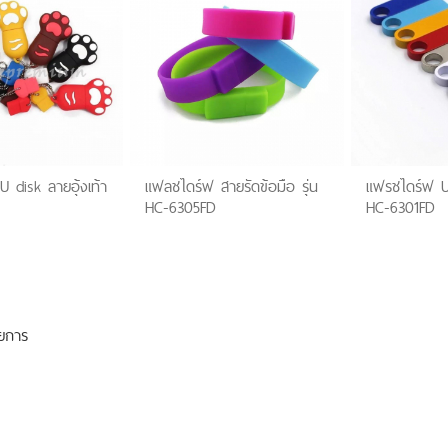
S
ER
R
ศ
ตั้งโต๊ะ
นด์
พลาสติก
ด้
 disk ลายอุ้งเท้า
แฟลชไดร์ฟ สายรัดข้อมือ รุ่น
แฟรชไดร์ฟ US
ดพลาสติก
HC-6305FD
HC-6301FD
าใส่โน๊ตบุ๊ค
ฟ้มพลาสติก
กษ์โลก
ติก
ย็น
ระดาษโพสอิท
กระบอกน้ำสแตนเลส
นพับได้
ที่รองแก้วยาง
เลส
โนมัติ
งค์
 ( LED )
รายการ
พวงกุญแจที่เปิด
ูกค้า ร่ม
่านบังแดด (CAR
ก / พวงกุญแจที่