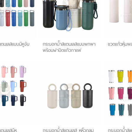
S
ER
R
ศ
ตั้งโต๊ะ
ตนเลสแบบมีหูจับ
กระบอกน้ำสแตนเลสแบบพกพา
ขวดแก้วหุ้มพลา
นด์
พลาสติก
พร้อมฝาปิดแก้วกาแฟ
ด้
ดพลาสติก
าใส่โน๊ตบุ๊ค
ฟ้มพลาสติก
กษ์โลก
ติก
ย็น
ระดาษโพสอิท
กระบอกน้ำสแตนเลส
นพับได้
ที่รองแก้วยาง
เลส
โนมัติ
งค์
 ( LED )
พวงกุญแจที่เปิด
ูกค้า ร่ม
่านบังแดด (CAR
ก / พวงกุญแจที่
ตนเลสมีหู
กระบอกน้ำสแตนเลส หูหิ้วกลม
กระบอกน้ำสแ