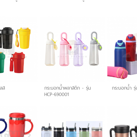
เลส
กระบอกน้ำพลาสติก - รุ่น
กระบอกน้ำ ร
HCP-690001