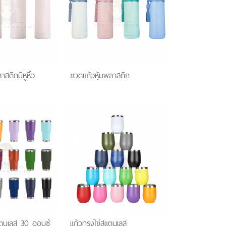
สติกมีหูหิ้ว
ขวดแก้วหุ้มพลาสติก
ตนเลส 30 ออนซ์
แก้วทรงไข่สแตนเลส