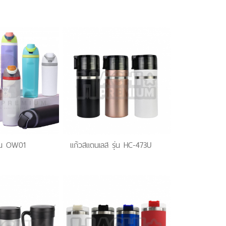
ุ่น OW01
แก้วสแตนเลส รุ่น HC-473U