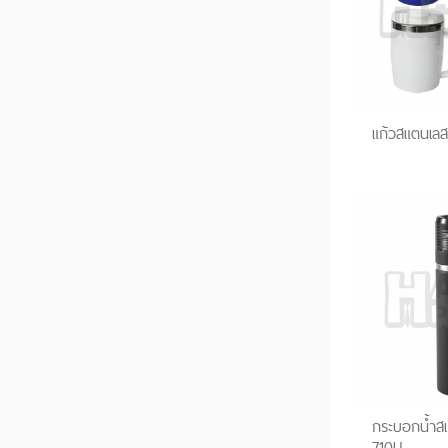
แก้วสแตนเลส
กระบอกน้ำสแ
710U