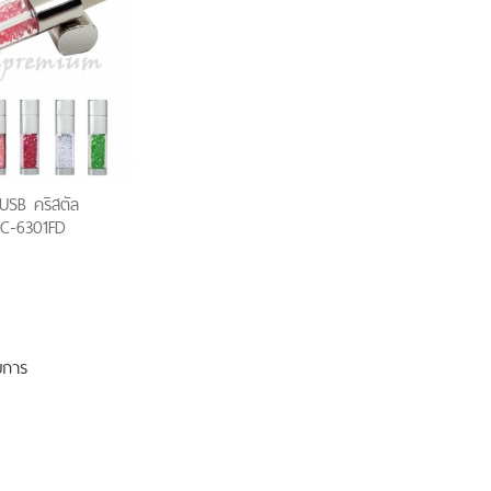
S
ER
R
ศ
ตั้งโต๊ะ
นด์
พลาสติก
ด้
USB คริสตัล
ดพลาสติก
 HC-6301FD
าใส่โน๊ตบุ๊ค
ฟ้มพลาสติก
กษ์โลก
ติก
ย็น
ระดาษโพสอิท
กระบอกน้ำสแตนเลส
นพับได้
ที่รองแก้วยาง
เลส
โนมัติ
งค์
 ( LED )
รายการ
พวงกุญแจที่เปิด
ูกค้า ร่ม
่านบังแดด (CAR
ก / พวงกุญแจที่