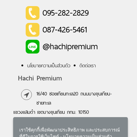
095-282-2829
087-426-5461
@hachipremium
นโยบายความเป็นส่วนตัว
ติดต่อเรา
Hachi Premium
16/40 ซอยเทียนทะเล20 ถนนบางขุนเทียน-
ชายทะเล
แขวงแสมดำ เขตบางขุนเทียน กทม. 10150
095-282-2829
,
087-426-5461
เราใช้คุกกี้เพื่อพัฒนาประสิทธิภาพ และประสบการณ์
E-mail :
hachipremium@gmail.com
ที่ดีในการใช้เว็บไซต์ -
นโยบายความเป็นส่วนตัว