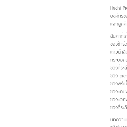
Hachi Pr
องค์กรข
แจกลูกค
สินค้าที่เ
ของชําร
แก้วน้ํา
กระบอกน
ของที่ระล
ของ pre
ของพรีเม
ของแถมพร
ของแจกพร
ของที่ระล
บทความที