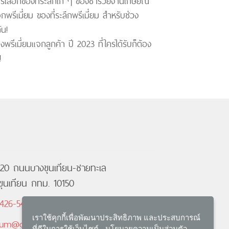
รเลือกของที่ระลึกเก๋ ๆ ของชําร่วยงานเกษียณ
พรีเมี่ยม ของที่ระลึกพรีเมี่ยม สำหรับช่วง
ัน!
งพรีเมี่ยมแจกลูกค้า ปี 2023 ที่ใครได้รับก็ต้อง
!
ล20 ถนนบางขุนเทียน-ชายทะเล
ุนเทียน กทม. 10150
426-5461
เราใช้คุกกี้เพื่อพัฒนาประสิทธิภาพ และประสบการณ์
ium@gmail.com
ที่ดีในการใช้เว็บไซต์ -
นโยบายความเป็นส่วนตัว