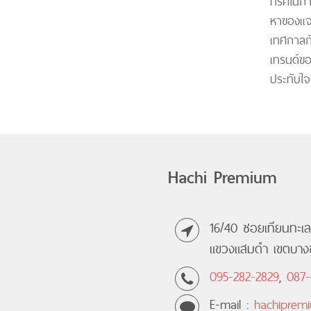
ทริคในกา
หาของแจก
เทศกาลก
เทรนด์ขอ
ประทับใจ
Hachi Premium
16/40 ซอยเทียนทะเ
แขวงแสมดำ เขตบางข
095-282-2829
,
087-
E-mail :
hachiprem