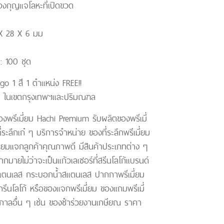
งกุญแจโลหะที่เปิดขวด
 X 28 X 6 มม
ำ : 100 ชุด
go 1 สี 1 ตำแหน่ง FREE!!
รี ในเขตกรุงเทพฯและปริมณฑล
งพรีเมี่ยม Hachi Premium รับผลิตของพรีเมี่
่ระลึกเก๋ ๆ บริการจำหน่าย ของที่ระลึกพรีเมี่ยม
ี่ยมแจกลูกค้าคุณภาพดี มีสินค้าประเภทต่าง ๆ
ากมายไม่ว่าจะเป็นแก้วเลเซอร์ที่สรีนโลโก้แบรนด์
สแตนเลส กระบอกน้ำสแตนเลส ปากกาพรีเมี่ยม
ีนโลโก้ หรือของแจกพรีเมี่ยม ของแถมพรีเมี่
กาลอื่น ๆ เช่น ของชําร่วยงานเกษียณ ราคา