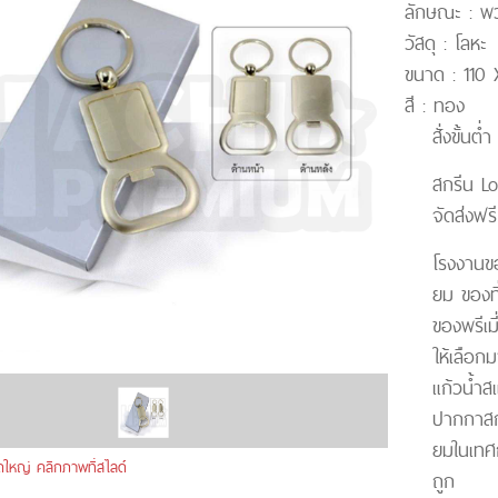
S
ลักษณะ : พว
ER
วัสดุ : โลหะ
R
ขนาด : 110
ศ
สี : ทอง
ตั้งโต๊ะ
สั่งขั้นต่
นด์
สกรีน Lo
พลาสติก
ด้
จัดส่งฟ
ดพลาสติก
าใส่โน๊ตบุ๊ค
ฟ้มพลาสติก
กษ์โลก
ติก
โรงงานขอ
ย็น
ระดาษโพสอิท
กระบอกน้ำสแตนเลส
นพับได้
ยม ของที
ที่รองแก้วยาง
เลส
ของพรีเม
โนมัติ
ให้เลือกม
งค์
 ( LED )
แก้วน้ำ
พวงกุญแจที่เปิด
ปากกาสกร
ูกค้า ร่ม
่านบังแดด (CAR
ก / พวงกุญแจที่
ยมในเทศ
ใหญ่ คลิกภาพที่สไลด์
ถูก