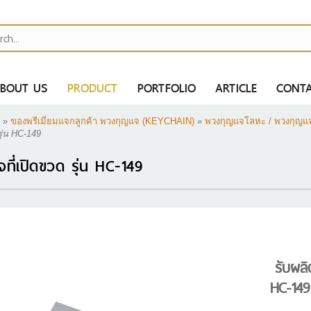
BOUT US
PRODUCT
PORTFOLIO
ARTICLE
CONTA
»
ของพรีเมี่ยมแจกลูกค้า พวงกุญแจ (KEYCHAIN)
»
พวงกุญแจโลหะ / พวงกุญแจท
รุ่น HC-149
ี่เปิดขวด รุ่น HC-149
H
AH
MAH
ไป
รับผลิ
ER BANK
HC-149
S
ากกาสกรีนโลโก้ -