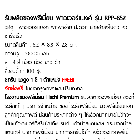
รับผลิตของพรีเมี่ยม พาวเวอร์แบงค์ รุ่น RPP-652
วัสดุ : พาวเวอร์แบงค์ พกพาง่าย สะดวก สายชาร์จในตัว หัว
ชาร์จเร็ว
ขนาดสินค้า : 6.2 × 8.8 × 2.8 cm.
ความจุ : 10000mAh
สี : 4 สี เขียว ม่วง ขาว ดำ
สั่งขั้นต่ำ : 100 ชุด
สกรีน Logo 1 สี 1 ตำแหน่ง
FREE!!
จัดส่งฟรี
ในเขตกรุงเทพฯและปริมณฑล
โรงงานของพรีเมี่ยม
Hachi Premium
รับผลิตของพรีเมี่ยม
ของที่
ระลึกเก๋ ๆ
บริการจำหน่าย
ของที่ระลึกพรีเมี่ยม
ของพรีเมี่ยมแจก
ลูกค้า
คุณภาพดี มีสินค้าประเภทต่าง ๆ ให้เลือกมากมายไม่ว่าจะ
เป็น
แก้วเลเซอร์
ที่สรีนโลโก้แบรนด์
แก้วน้ำสแตนเลส
กระบอกน้ำส
แตนเลส
ปากกาพรีเมี่ยม
ปากกาสกรีนโลโก้ หรือ
ของแจกพรีเมี่