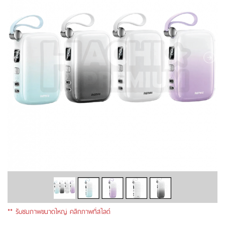
** รับชมภาพขนาดใหญ่ คลิกภาพที่สไลด์